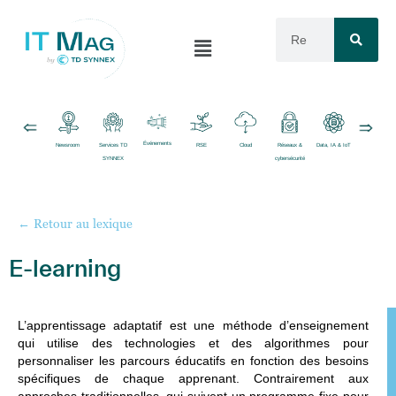
Événements
Newsroom
Services TD
RSE
Cloud
Réseaux &
Data, IA & IoT
Logiciels
SYNNEX
cybersécurité
← Retour au lexique
E-learning
L’
apprentissage adaptatif
est une méthode d’enseignement
qui utilise des technologies et des algorithmes pour
personnaliser les parcours éducatifs en fonction des besoins
spécifiques de chaque apprenant. Contrairement aux
approches traditionnelles, qui suivent un programme fixe pour