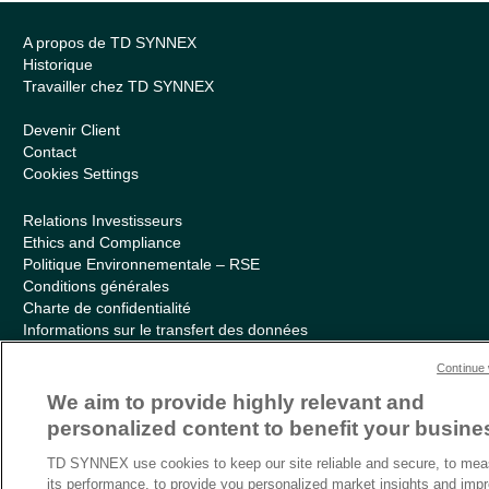
A propos de TD SYNNEX
Historique
Travailler chez TD SYNNEX
Devenir Client
Contact
Cookies Settings
Relations Investisseurs
Ethics and Compliance
Politique Environnementale – RSE
Conditions générales
Charte de confidentialité
Informations sur le transfert des données
Sitemap
Continue 
We aim to provide highly relevant and
personalized content to benefit your busine
TD SYNNEX use cookies to keep our site reliable and secure, to mea
its performance, to provide you personalized market insights and imp