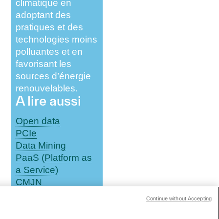
climatique en
adoptant des
pratiques et des
technologies moins
polluantes et en
favorisant les
sources d’énergie
renouvelables.
A lire aussi
Open data
PCIe
Data Mining
PaaS (Platform as
a Service)
CMJN
100
Continue without Accepting