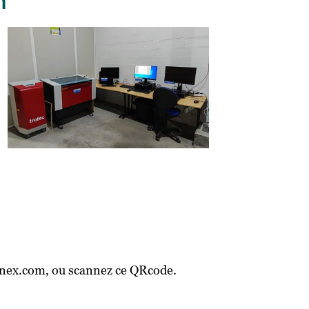
n
synnex.com, ou scannez ce QRcode.