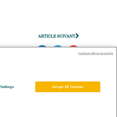
ARTICLE SUIVANT
Continue without Accepting
ions Investisseurs
s and Compliance
Settings
Accept All Cookies
ique Environnementale – RSE
tions générales
e de confidentialité
mations sur le transfert des données
map