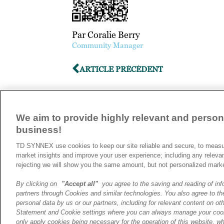
Par Coralie Berry
Community Manager
ARTICLE PRÉCÉDENT
We aim to provide highly relevant and persona
business!
A propos de TD SYNNEX
TD SYNNEX use cookies to keep our site reliable and secure, to measur
Historique
market insights and improve your user experience; including any releva
Travailler chez TD SYNNEX
rejecting we will show you the same amount, but not personalized mark
By clicking on
"Accept all"
you agree to the saving and reading of inf
partners through Cookies and similar technologies. You also agree to the
personal data by us or our partners, including for relevant content on oth
Statement and Cookie settings where you can always manage your cook
only apply cookies being necessary for the operation of this website, wh