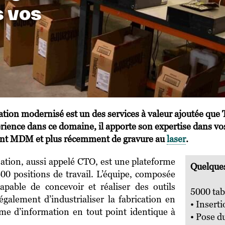
s vos
sation modernisé est un des services à valeur ajoutée q
rience dans ce domaine, il apporte son expertise dans vos
ment MDM et plus récemment de gravure au
laser
.
sation, aussi appelé CTO, est une plateforme
Quelques
00 positions de travail. L’équipe, composée
apable de concevoir et réaliser des outils
5000 tabl
également d’industrialiser la fabrication en
• Insert
tème d’information en tout point identique à
• Pose d