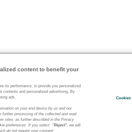
lized content to benefit your
Devenir Client
e its performance, to provide you personalized
Relat
Contact
nt contents and personalized advertising. By
Ethic
Cookies Settings
eting ads.
Cookies 
Polit
Condi
ormation on your end device by us and our
 further processing of the collected and read
Chart
er sites, as further described in the Privacy
Infor
ie preferences. If you select
"Reject"
, we will
Site
ich do not require your consent.