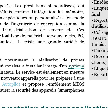
• Enrô
osés. Les prestations standardisées, qui
• Étique
définis comme l’intégration kit mémoire,
final
tions spécifiques ou personnalisées (en mode
• Repor
ion de l’ingénierie de conception comme la
d’utilis
, l’industrialisation de serveur etc. Ces
• Colisa
 tout type de matériel : serveurs, racks, PC,
3500 PC 
imantes… Il existe une grande variété de
1 mois :
• Param
• Descen
 notamment la réalisation de projets
Clients)
qui consiste à installer l’image d’un
système
• Étique
inateur. Le service est également en mesure
• Report
e nouveaux appareils pour les préparer à une
Autopilot
et propose l’enrôlement MDM
urer la sécurité des appareils (smartphones