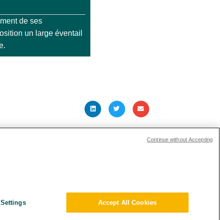
ement de ses
osition un large éventail
e.
ARTICLE SUIVANT
Continue without Accepting
ions Investisseurs
s and Compliance
Settings
Accept All Cookies
ique Environnementale – RSE
tions générales