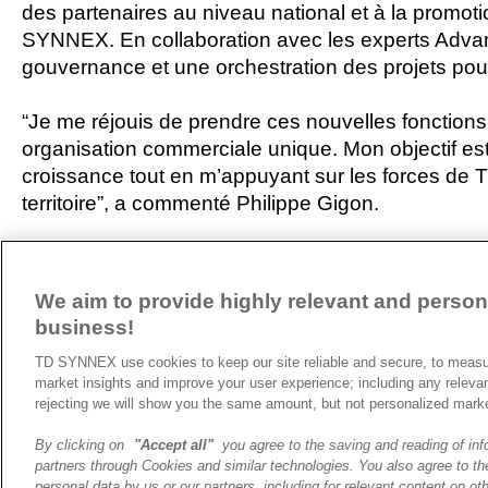
des partenaires au niveau national et à la promoti
SYNNEX. En collaboration avec les experts Advance
gouvernance et une orchestration des projets pour
“Je me réjouis de prendre ces nouvelles fonctions
organisation commerciale unique. Mon objectif est
croissance tout en m’appuyant sur les forces de 
territoire”, a commenté Philippe Gigon.
ARTICLE PRÉCÉDENT
We aim to provide highly relevant and persona
business!
A propos de TD SYNNEX
TD SYNNEX use cookies to keep our site reliable and secure, to measur
Historique
market insights and improve your user experience; including any releva
Travailler chez TD SYNNEX
rejecting we will show you the same amount, but not personalized mark
By clicking on
"Accept all"
you agree to the saving and reading of inf
partners through Cookies and similar technologies. You also agree to the
personal data by us or our partners, including for relevant content on oth