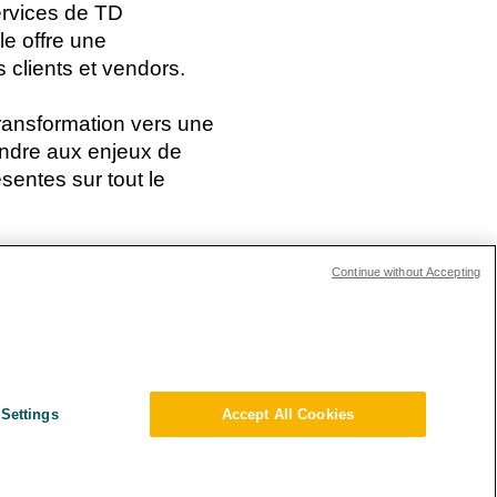
services de TD
le offre une
 clients et vendors.
transformation vers une
ondre aux enjeux de
entes sur tout le
ARTICLE SUIVANT
Continue without Accepting
ions Investisseurs
s and Compliance
Settings
Accept All Cookies
ique Environnementale – RSE
tions générales
e de confidentialité