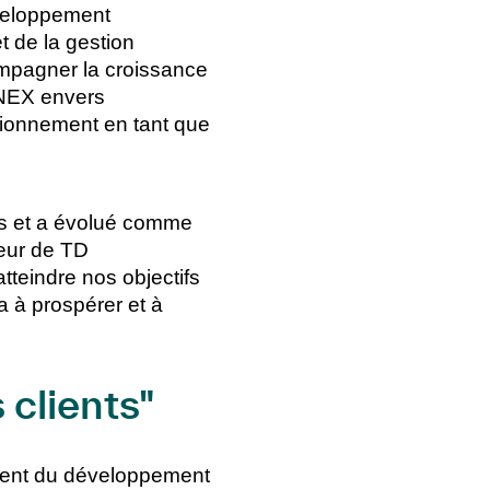
éveloppement
t de la gestion
ompagner la croissance
NNEX envers
itionnement en tant que
s et a évolué comme
eur de TD
tteindre nos objectifs
a à prospérer et à
 clients"
ment du développement