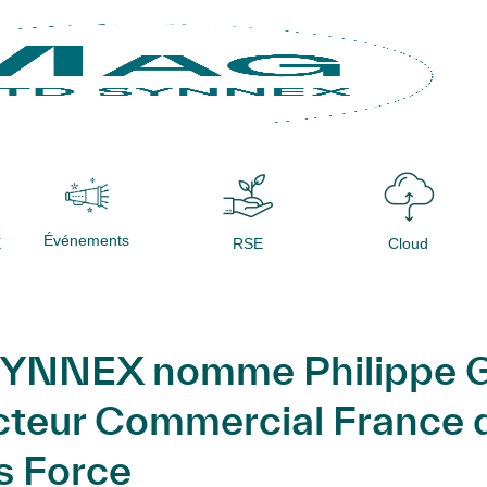
Événements
X
RSE
Cloud
SYNNEX nomme Philippe 
cteur Commercial France d
s Force