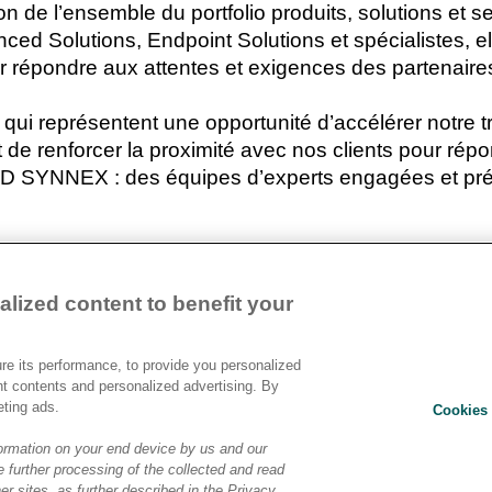
on de l’ensemble du portfolio produits, solutions et 
d Solutions, Endpoint Solutions et spécialistes, el
 répondre aux attentes et exigences des partenaires
 qui représentent une opportunité d’accélérer notre 
 de renforcer la proximité avec nos clients pour rép
TD SYNNEX : des équipes d’experts engagées et prés
lized content to benefit your
Devenir Client
Relat
e its performance, to provide you personalized
Contact
nt contents and personalized advertising. By
Ethic
Cookies Settings
eting ads.
Cookies 
Polit
Condi
ormation on your end device by us and our
 further processing of the collected and read
Chart
er sites, as further described in the Privacy