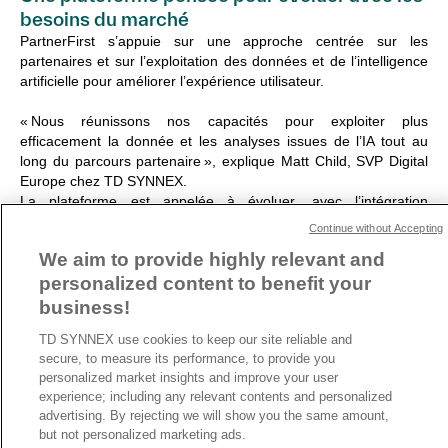
besoins du marché
PartnerFirst s’appuie sur une approche centrée sur les
partenaires et sur l’exploitation des données et de l’intelligence
artificielle pour améliorer l’expérience utilisateur.
« Nous réunissons nos capacités pour exploiter plus
efficacement la donnée et les analyses issues de l’IA tout au
long du parcours partenaire », explique Matt Child, SVP Digital
Europe chez TD SYNNEX.
La plateforme est appelée à évoluer, avec l’intégration
progressive de nouvelles fonctionnalités et services, dans le but
Continue without Accepting
de soutenir durablement la croissance des partenaires.
We aim to provide highly relevant and
personalized content to benefit your
ARTICLE PRÉCÉDENT
ARTICLE SUIVANT
business!
TD SYNNEX use cookies to keep our site reliable and
secure, to measure its performance, to provide you
personalized market insights and improve your user
experience; including any relevant contents and personalized
A propos de TD SYNNEX
advertising. By rejecting we will show you the same amount,
Historique
but not personalized marketing ads.
Travailler chez TD SYNNEX