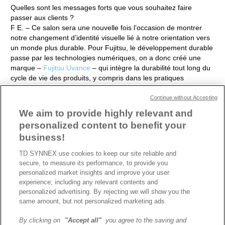
Quelles sont les messages forts que vous souhaitez faire
passer aux clients ?
F E. –
Ce salon sera une nouvelle fois l’occasion de montrer
notre changement d’identité visuelle lié à notre orientation vers
un monde plus durable. Pour Fujitsu, le développement durable
passe par les technologies numériques, on a donc créé une
marque –
Fujitsu Uvance
– qui intègre la durabilité tout long du
cycle de vie des produits, y compris dans les pratiques
commerciales. Pour résumer, je citerai l’industriel américain
Henry Ford qui disait : « Se réunir est un but, rester ensemble
Continue without Accepting
est un progrès, travailler ensemble, c’est réussir ».
We aim to provide highly relevant and
personalized content to benefit your
d'articles sur l'IT Partners
business!
2023
TD SYNNEX use cookies to keep our site reliable and
secure, to measure its performance, to provide you
personalized market insights and improve your user
ARTICLE PRÉCÉDENT
ARTICLE SUIVANT
experience; including any relevant contents and
personalized advertising. By rejecting we will show you the
same amount, but not personalized marketing ads.
By clicking on
"Accept all"
you agree to the saving and
A propos de TD SYNNEX