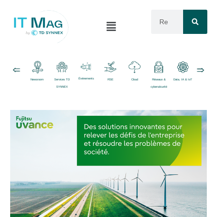
Événements
Newsroom
Services TD
RSE
Cloud
Réseaux &
Data, IA & IoT
Logiciels
SYNNEX
cybersécurité