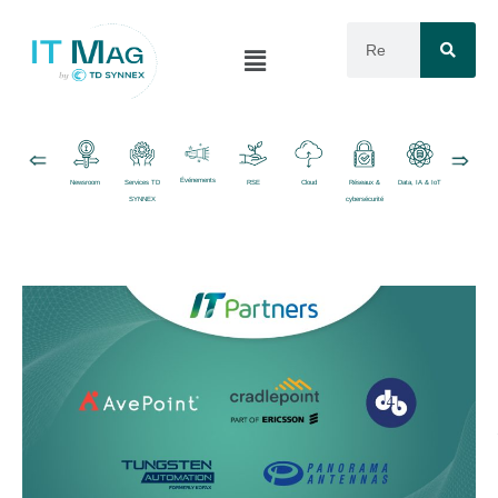
Événements
Newsroom
Services TD
RSE
Cloud
Réseaux &
Data, IA & IoT
Logiciels
SYNNEX
cybersécurité