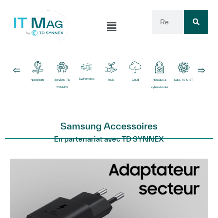
Événements
Newsroom
Services TD
RSE
Cloud
Réseaux &
Data, IA & IoT
Logiciels
SYNNEX
cybersécurité
Samsung Accessoires
En partenariat avec TD SYNNEX