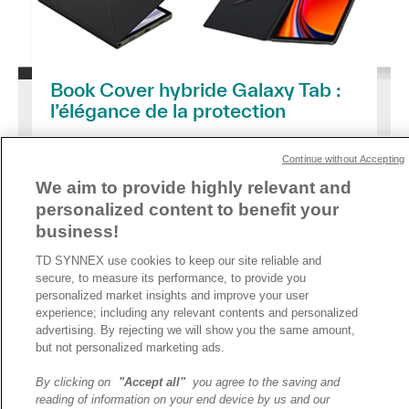
Book Cover hybride Galaxy Tab :
l’élégance de la protection
12/02/2024
Continue without Accepting
Besoin de prendre votre tablette pour vos déplacements ? Pas
de problème. Peur de l’abîmer ? Pas de problème non plus :
We aim to provide highly relevant and
grâce au Book Cover hybride, elle est protégée des chocs et
personalized content to benefit your
des rayures. Même elle n’aura plus peur.
business!
TD SYNNEX use cookies to keep our site reliable and
secure, to measure its performance, to provide you
personalized market insights and improve your user
experience; including any relevant contents and personalized
advertising. By rejecting we will show you the same amount,
A propos de TD SYNNEX
but not personalized marketing ads.
Historique
Travailler chez TD SYNNEX
By clicking on
"Accept all"
you agree to the saving and
reading of information on your end device by us and our