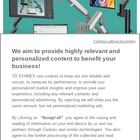
Continue without Accepting
We aim to provide highly relevant and
Les accessoires Urban Factory redéfinissent l’aménagement des
personalized content to benefit your
environnements professionnels en apportant des solutions
business!
innovantes pour une installation sans effort, une mobilité optimisée
et une meilleure accessibilité. Découvrez comment ces produits
TD SYNNEX use cookies to keep our site reliable and
facilitent le quotidien des utilisateurs, que ce soit au bureau ou en
secure, to measure its performance, to provide you
mobilité.
personalized market insights and improve your user
experience; including any relevant contents and
Prochain
→
personalized advertising. By rejecting we will show you the
same amount, but not personalized marketing ads.
By clicking on
"Accept all"
you agree to the saving and
A propos de TD SYNNEX
reading of information on your end device by us and our
Historique
partners through Cookies and similar technologies. You also
Travailler chez TD SYNNEX
agree to the further processing of the collected and read