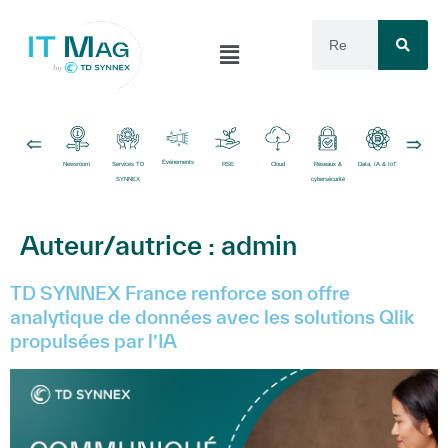
Événements
Newsroom
Services TD
RSE
Cloud
Réseaux &
Data, IA & IoT
Logiciels
SYNNEX
cybersécurité
Auteur/autrice :
admin
TD SYNNEX France renforce son offre
analytique de données avec les solutions Qlik
propulsées par l’IA