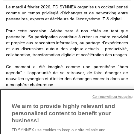
Le
mardi 4 février 2026
, TD SYNNEX organise un
cocktail
pensé
comme un temps privilégié d’échanges et de networking entre
partenaires, experts et décideurs de l’écosystème IT & digital.
Pour cette occasion,
Adobe
sera
à nos côtés
en tant que
partenaire. Sa participation contribue à créer un cadre convivial
et propice aux rencontres informelles, au partage d’expériences
et aux discussions autour des enjeux actuels :
productivité
,
collaboration
,
transformation digitale
et
accélération des usages
.
Ce moment a été imaginé comme une parenthèse “hors
agenda” : l’opportunité de se retrouver, de faire émerger de
nouvelles synergies et d’initier des échanges concrets dans une
atmosphère chaleureuse.
Vous souhaitez en savoir plus sur ce cocktail ou sur la présence
Continue without Accepting
d’Adobe à nos côtés ?
We aim to provide highly relevant and
Contactez-nous :
AdobeFR.eu@tdsynnex.com
personalized content to benefit your
business!
ARTICLE PRÉCÉDENT
ARTICLE SUIVANT
TD SYNNEX use cookies to keep our site reliable and