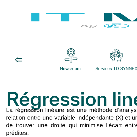
Newsroom
Services TD SYNNE
Régression lin
La
régression linéaire
est une méthode d’
analys
relation entre une
variable indépendante
(X) et 
de trouver une
droite
qui minimise l’écart entr
prédites.