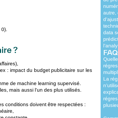
numéri
autre,
d’ajus
techni
 0).
data s
prédict
l’
analy
ire ?
FAQ
Quelle
ffaires),
régres
ex : impact du budget publicitaire sur les
multip
La rég
thme de machine learning supervisé.
n’util
es, mais aussi l’un des plus utilisés.
explic
régres
nes conditions doivent être respectées :
plusie
néaire,
tre constante,