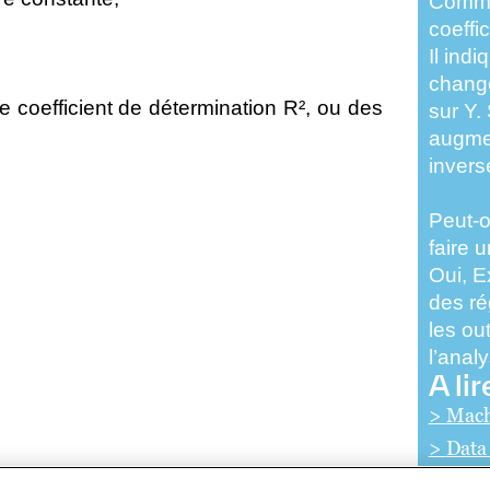
Commen
coeffi
Il indi
change
le
coefficient de détermination R²
, ou des
sur Y. 
augmen
invers
Peut-o
faire 
Oui, E
des ré
les ou
l’anal
A lir
>
Mach
>
Data
>
Big 