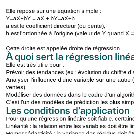
Elle repose sur une équation simple :
Y=aX+bY = aX + b
Y
=
a
X
+
b
a
est le coefficient directeur (ou pente),
b
est l’ordonnée à l’origine (valeur de Y quand X =
Cette droite est appelée
droite de régression
.
À quoi sert la régression linéa
Elle est très utile pour :
Prévoir des tendances
(ex : évolution du chiffre d’a
Analyser l’influence d’une variable
sur une autre (
ventes),
Modéliser des données
dans le cadre d’un algori
C’est l’un des modèles de prédiction les plus simpl
Les conditions d’application
Pour qu’une régression linéaire soit fiable, certai
Linéarité
: la relation entre les variables doit être li
Homoscédasticité
: la variance des résidus doit ê