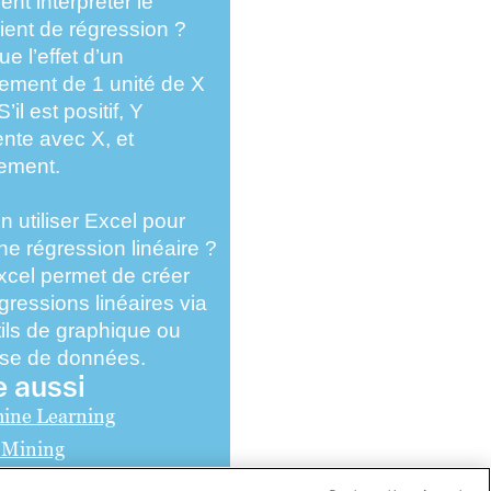
t interpréter le
cient de régression ?
que l’effet d’un
ment de 1 unité de X
S’il est positif, Y
te avec X, et
ement.
n utiliser Excel pour
une régression linéaire ?
xcel permet de créer
gressions linéaires via
tils de graphique ou
yse de données.
e aussi
ine Learning
 Mining
Data