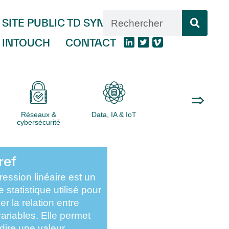
SITE PUBLIC TD SYNNEX
INTOUCH
CONTACT
Réseaux &
Data, IA & IoT
Logiciels
cybersécurité
ref
ression linéaire
est un
 statistique utilisé pour
er la relation entre
ariables. Elle permet
dire une valeur