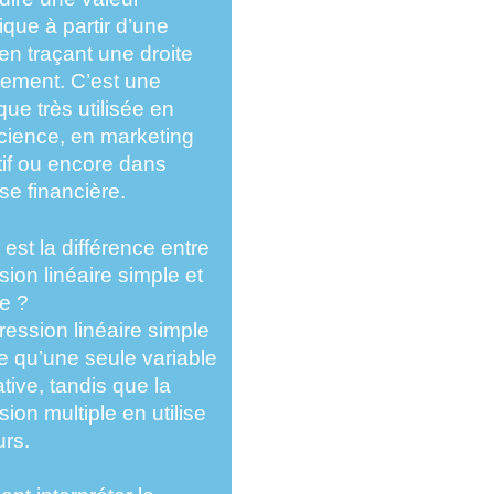
que à partir d’une
 en traçant une droite
tement. C’est une
que très utilisée en
cience
, en
marketing
if
ou encore dans
se financière
.
 est la différence entre
sion linéaire simple et
le ?
ression linéaire simple
ise qu’une seule variable
ative, tandis que la
sion multiple en utilise
urs.