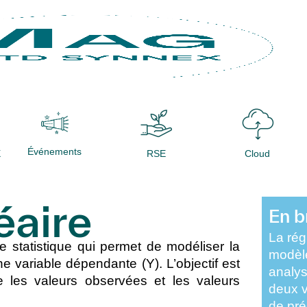
Événements
X
RSE
Cloud
éaire
En b
La
rég
e statistique
qui permet de modéliser la
modèle
une
variable dépendante
(Y). L’objectif est
analys
e les valeurs observées et les valeurs
deux v
de pré