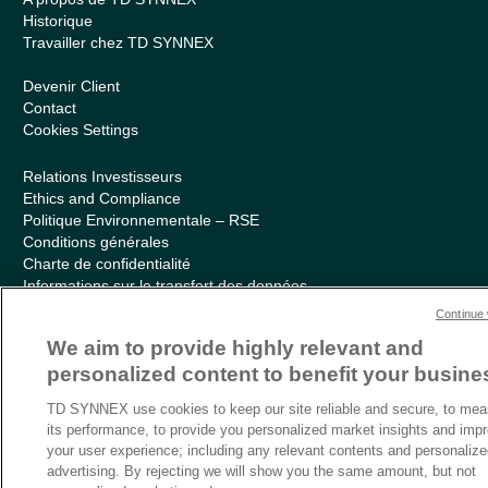
Historique
Travailler chez TD SYNNEX
Devenir Client
Contact
Cookies Settings
Relations Investisseurs
Ethics and Compliance
Politique Environnementale – RSE
Conditions générales
Charte de confidentialité
Informations sur le transfert des données
Sitemap
Continue 
We aim to provide highly relevant and
personalized content to benefit your busine
TD SYNNEX use cookies to keep our site reliable and secure, to mea
its performance, to provide you personalized market insights and imp
your user experience; including any relevant contents and personaliz
advertising. By rejecting we will show you the same amount, but not