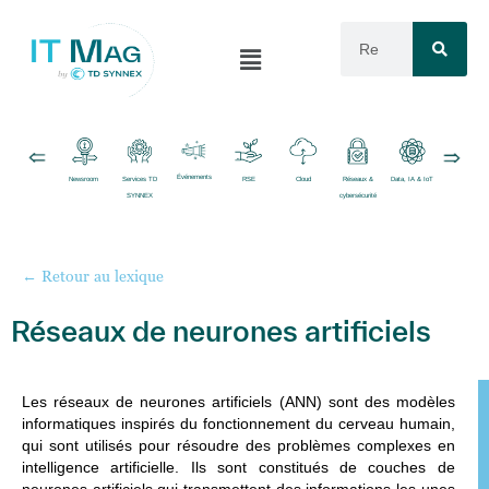
Événements
Newsroom
Services TD
RSE
Cloud
Réseaux &
Data, IA & IoT
Logiciels
SYNNEX
cybersécurité
← Retour au lexique
Réseaux de neurones artificiels
Les
réseaux de neurones artificiels (ANN)
sont des modèles
informatiques inspirés du fonctionnement du cerveau humain,
qui sont utilisés pour résoudre des problèmes complexes en
intelligence artificielle. Ils sont constitués de couches de
neurones artificiels qui transmettent des informations les unes