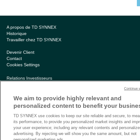
A propos de TD SYNNEX
Historique
Travailler chez TD SYNNEX
Devenir Client
Contact
Cookies Settings
Relations Investisseurs
Ethics and Compliance
Continue 
Politique Environnementale – RSE
Conditions générales
We aim to provide highly relevant and
Charte de confidentialité
personalized content to benefit your busine
Informations sur le transfert des données
Sitemap
TD SYNNEX use cookies to keep our site reliable and secure, to mea
its performance, to provide you personalized market insights and imp
your user experience; including any relevant contents and personaliz
advertising. By rejecting we will show you the same amount, but not
personalized marketing ads.