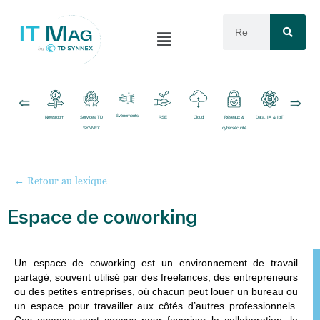
Événements
Newsroom
Services TD
RSE
Cloud
Réseaux &
Data, IA & IoT
Logiciels
SYNNEX
cybersécurité
← Retour au lexique
Espace de coworking
Un
espace de coworking
est un environnement de travail
partagé, souvent utilisé par des freelances, des entrepreneurs
ou des petites entreprises, où chacun peut louer un bureau ou
un espace pour travailler aux côtés d’autres professionnels.
Ces espaces sont conçus pour favoriser la collaboration, le