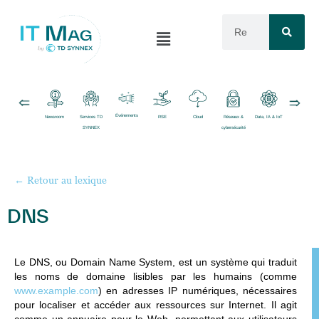
Événements
Newsroom
Services TD
RSE
Cloud
Réseaux &
Data, IA & IoT
Logiciels
SYNNEX
cybersécurité
← Retour au lexique
DNS
Le
DNS, ou Domain Name System
, est un système qui traduit
les noms de domaine lisibles par les humains (comme
www.example.com
) en adresses IP numériques, nécessaires
pour localiser et accéder aux ressources sur Internet. Il agit
comme un annuaire pour le Web, permettant aux utilisateurs